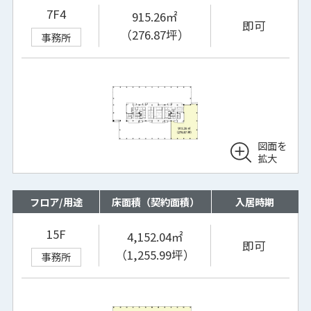
7F4
915.26㎡
即可
（276.87坪）
事務所
図面を
拡大
フロア/用途
床面積（契約面積）
入居時期
15F
4,152.04㎡
即可
（1,255.99坪）
事務所