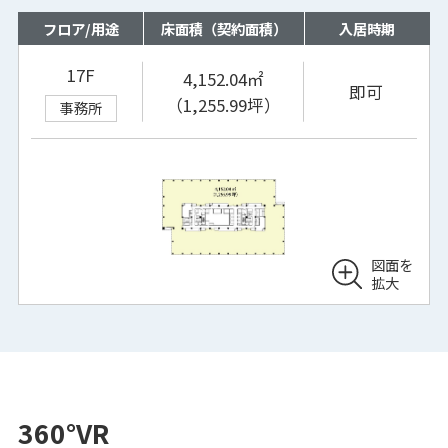
フロア/用途
床面積（契約面積）
入居時期
17F
4,152.04㎡
即可
（1,255.99坪）
事務所
図面を
拡大
360°VR