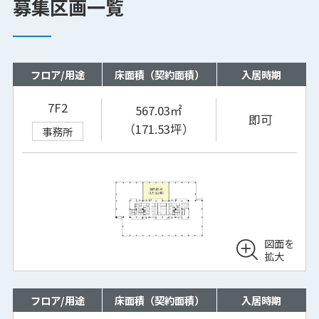
募集区画一覧
フロア/用途
床面積（契約面積）
入居時期
7F2
567.03㎡
即可
（171.53坪）
事務所
図面を
拡大
フロア/用途
床面積（契約面積）
入居時期