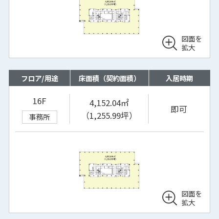
図面を
拡大
フロア/用途
床面積（契約面積）
入居時期
16F
4,152.04㎡
即可
（1,255.99坪）
事務所
図面を
拡大